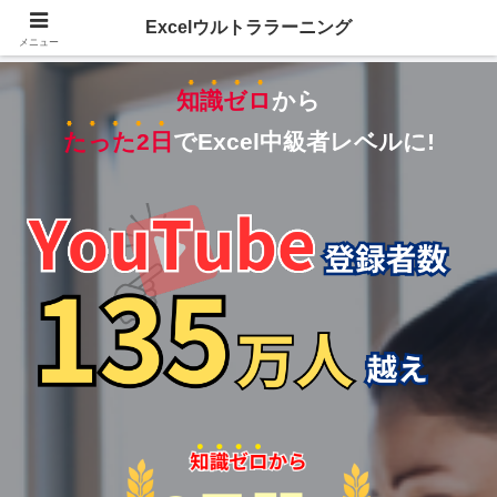
Excelウルトララーニング
メニュー
知識ゼロ
から
たった2日
でExcel中級者レベルに!